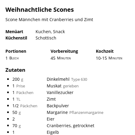
Weihnachtliche Scones
Scone Männchen mit Cranberries und Zimt
Menüart
Kuchen
,
Snack
Küchenstil
Schottisch
Portionen
Vorbereitung
Kochzeit
1
45
10-15
Blech
Minuten
Minuten
Zutaten
200
Dinkelmehl
g
Type 630
1
Muskat
Prise
gerieben
1
Vanillezucker
Päckchen
1
Zimt
TL
1/2
Backpulver
Päckchen
50
Margarine
g
Pflanzenmargarine
2
Eier
70
Cranberries, getrocknet
g
1
Eigelb