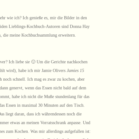
hr wie ich? Ich genieße es, mir die Bilder in den
eiden Lieblings-Kochbuch-Autoren sind Donna Hay
en, die meine Kochbuchsammlung erweitern.
ver? Ich liebe sie 🙂 Um die Gerichte nachkochen
hlt wird), habe ich mir Jamie Olivers
Jamies 15
h noch schnell. Ich mag es zwar zu kochen, aber
 dann genervt, wenn das Essen nicht bald auf dem
ommt, habe ich nicht die Muße stundenlang für das
 das Essen in maximal 30 Minuten auf den Tisch.
as liegt daran, dass ich währendessen noch die
immer etwas an meinen Vorratsschrank anpasse. Und
hes zum Kochen. Was mir allerdings aufgefallen ist: