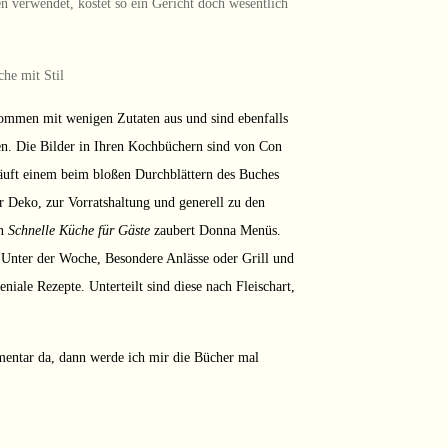
en verwendet, kostet so ein Gericht doch wesentlich
kommen mit wenigen Zutaten aus und sind ebenfalls
ren. Die Bilder in Ihren Kochbüchern sind von Con
läuft einem beim bloßen Durchblättern des Buches
Deko, zur Vorratshaltung und generell zu den
In
Schnelle Küche für Gäste
zaubert Donna Menüs.
l Unter der Woche, Besondere Anlässe oder Grill und
eniale Rezepte. Unterteilt sind diese nach Fleischart,
entar da, dann werde ich mir die Bücher mal