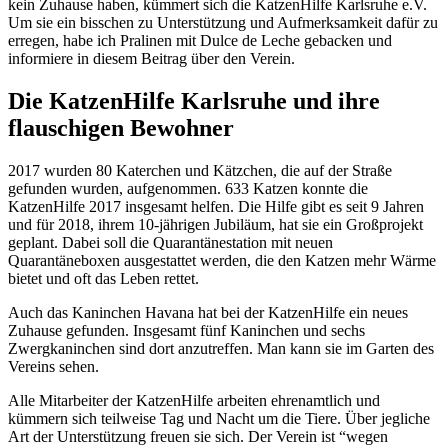
kein Zuhause haben, kümmert sich die KatzenHilfe Karlsruhe e.V.
Um sie ein bisschen zu Unterstützung und Aufmerksamkeit dafür zu
erregen, habe ich Pralinen mit Dulce de Leche gebacken und
informiere in diesem Beitrag über den Verein.
Die KatzenHilfe Karlsruhe und ihre
flauschigen Bewohner
2017 wurden 80 Katerchen und Kätzchen, die auf der Straße
gefunden wurden, aufgenommen. 633 Katzen konnte die
KatzenHilfe 2017 insgesamt helfen. Die Hilfe gibt es seit 9 Jahren
und für 2018, ihrem 10-jährigen Jubiläum, hat sie ein Großprojekt
geplant. Dabei soll die Quarantänestation mit neuen
Quarantäneboxen ausgestattet werden, die den Katzen mehr Wärme
bietet und oft das Leben rettet.
Auch das Kaninchen Havana hat bei der KatzenHilfe ein neues
Zuhause gefunden. Insgesamt fünf Kaninchen und sechs
Zwergkaninchen sind dort anzutreffen. Man kann sie im Garten des
Vereins sehen.
Alle Mitarbeiter der KatzenHilfe arbeiten ehrenamtlich und
kümmern sich teilweise Tag und Nacht um die Tiere. Über jegliche
Art der Unterstützung freuen sie sich. Der Verein ist “wegen