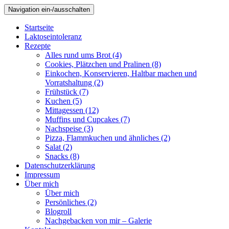
Navigation ein-/ausschalten
Startseite
Laktoseintoleranz
Rezepte
Alles rund ums Brot (4)
Cookies, Plätzchen und Pralinen (8)
Einkochen, Konservieren, Haltbar machen und
Vorratshaltung (2)
Frühstück (7)
Kuchen (5)
Mittagessen (12)
Muffins und Cupcakes (7)
Nachspeise (3)
Pizza, Flammkuchen und ähnliches (2)
Salat (2)
Snacks (8)
Datenschutzerklärung
Impressum
Über mich
Über mich
Persönliches (2)
Blogroll
Nachgebacken von mir – Galerie