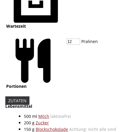
Wartezeit
Pralinen
Portionen
ZUTATEN
Lebensmittel
500
ml
Milch
laktosefrei
200
g
Zucker
150
g
Blockschokolade
Achtung: nicht alle sind